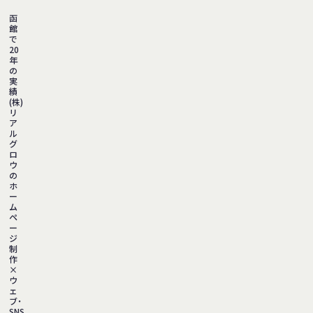
函
館
で
20
年
の
実
績
(株)
リ
ア
ル
グ
ロ
ウ
の
ホ
ー
ム
ペ
ー
ジ
制
作
×
ウ
ェ
ブ・
SNS