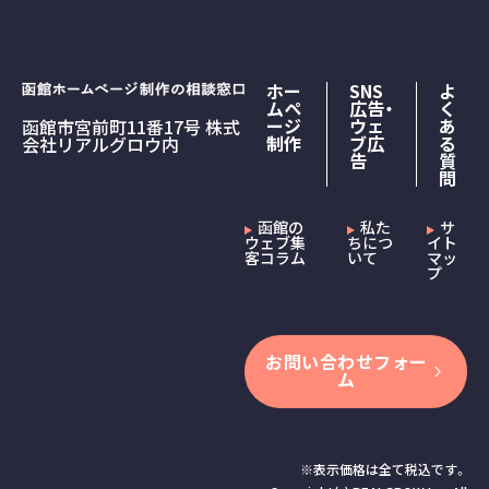
ホー
SNS
よ
ムペ
広告・
く
ージ
ウェ
あ
函館市宮前町11番17号 株式
制作
ブ広
る
会社リアルグロウ内
告
質
問
函館の
私た
サ
ウェブ集
ちにつ
イト
客コラム
いて
マッ
プ
お問い合わせフォー
ム
※表示価格は全て税込です。