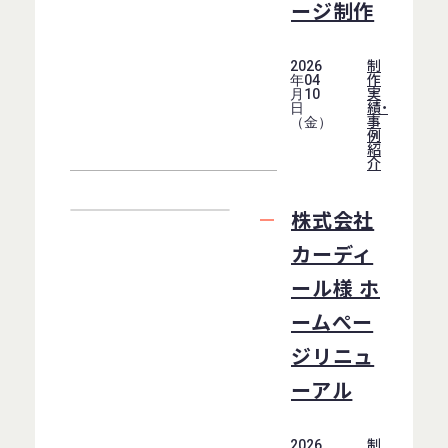
ージ制作
制
2026
作
年04
実
月10
績・
日
事
（金）
例
紹
介
株式会社
カーディ
ール様 ホ
ームぺー
ジリニュ
ーアル
制
2026