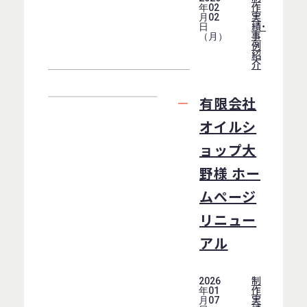
作
年02
実
月02
績・
日
事
（月）
例
紹
介
有限会社
オイルシ
ョップ大
野様 ホー
ムぺージ
リニュー
アル
制
2026
作
年01
実
月07