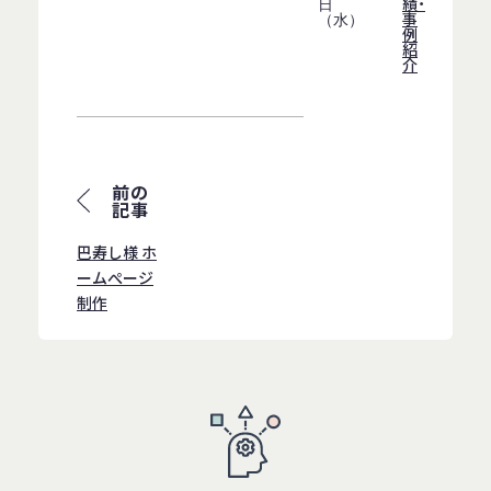
績・
日
事
（水）
例
紹
介
前の
記事
巴寿し様 ホ
ームぺージ
制作