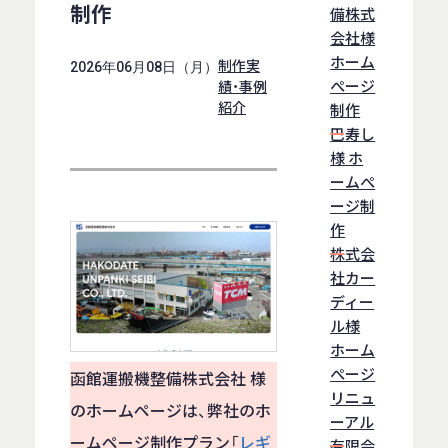
制作
備株式
会社様
ホーム
制作実
2026年06月08日（月）
ぺージ
績・事例
紹介
制作
巴寿し
様 ホ
ームぺ
ージ制
作
株式会
社カー
ディー
ル様
ホーム
ぺージ
函館運搬機整備株式会社 様
リニュ
のホームページは、弊社のホ
ーアル
ームページ制作プラン「
レギ
有限会