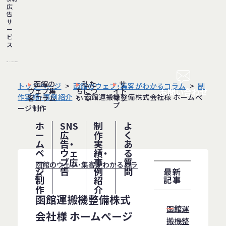
広
告
サ
ー
ビ
ス
函館の
私た
サ
トップページ
函館のウェブ・集客がわかるコラム
制
ウェブ集
ちにつ
イト
お問い合わせ
作実績・事例紹介
函館運搬機整備株式会社様 ホームぺ
客コラム
いて
マッ
プ
ージ制作
ホ
SNS
制
よ
ー
広
作
く
ム
告・
実
あ
ペ
ウェ
績・
る
ー
ブ広
事
質
函館のウェブ・集客がわかるコラ
ジ
告
例
問
最新
ム
制
紹
記事
作
介
函館運搬機整備株式
函館運
会社様 ホームぺージ
搬機整