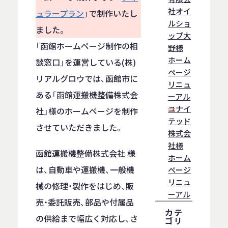
社オイ
ュラープラン
」で制作いたし
ルショ
ました。
ップ大
「函館ホームページ制作の相
野様
ホーム
談窓口」を運営している(株)
ぺージ
リアルグロウでは、函館市に
リニュ
ある「函館運搬機整備株式会
ーアル
ユナイ
社」様のホームページを制作
テッド
させていただきました。
株式会
社様
函館運搬機整備株式会社 様
ホーム
は、自動車や運搬機、一般機
ぺージ
リニュ
械の修理・製作をはじめ、販
ーアル
売・委託販売、部品や付属品
カテ
の供給まで幅広く対応し、さ
ゴリ