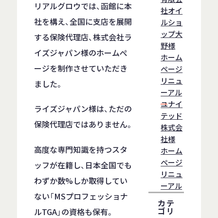
リアルグロウでは、函館に本
社オイ
社を構え、全国に支店を展開
ルショ
ップ大
する保険代理店、株式会社ラ
野様
イズジャパン様のホームぺ
ホーム
ージを制作させていただき
ぺージ
リニュ
ました。
ーアル
ユナイ
ライズジャパン様は、ただの
テッド
保険代理店ではありません。
株式会
社様
高度な専門知識を持つスタ
ホーム
ぺージ
ッフが在籍し、日本全国でも
リニュ
わずか数%しか取得してい
ーアル
ない「MSプロフェッショナ
カテ
ゴリ
ルTGA」の資格も保有。