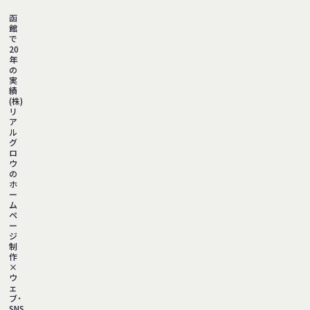
函
館
で
20
年
の
実
績
(株)
リ
ア
ル
グ
ロ
ウ
の
ホ
ー
ム
ペ
ー
ジ
制
作
×
ウ
ェ
ブ・
SNS