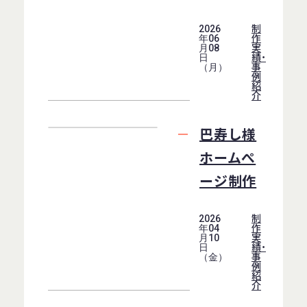
制
2026
作
年06
実
月08
績・
日
事
（月）
例
紹
介
巴寿し様
ホームぺ
ージ制作
制
2026
作
年04
実
月10
績・
日
事
（金）
例
紹
介