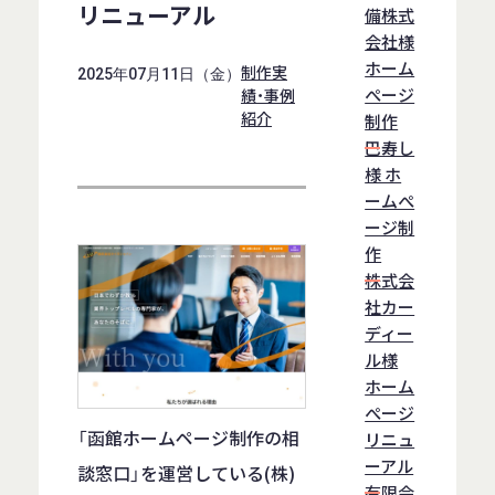
リニューアル
備株式
会社様
ホーム
制作実
2025年07月11日（金）
ぺージ
績・事例
紹介
制作
巴寿し
様 ホ
ームぺ
ージ制
作
株式会
社カー
ディー
ル様
ホーム
ぺージ
「函館ホームページ制作の相
リニュ
ーアル
談窓口」を運営している(株)
有限会