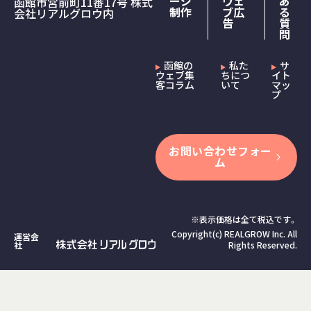
ージ
ウェ
あ
函館市宮前町11番17号 株式
制作
ブ広
る
会社リアルグロウ内
告
質
問
函館の
私た
サ
ウェブ集
ちにつ
イト
客コラム
いて
マッ
プ
お問い合わせフォー
ム
※表示価格は全て税込です。
Copyright(c) REALGROW Inc. All
運営会
社
Rights Reserved.