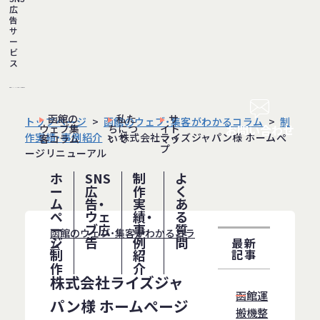
広
告
サ
ー
ビ
ス
函館の
私た
サ
トップページ
函館のウェブ・集客がわかるコラム
制
ウェブ集
ちにつ
イト
お問い合わせ
作実績・事例紹介
株式会社ライズジャパン様 ホームぺ
客コラム
いて
マッ
プ
ージリニューアル
ホ
SNS
制
よ
ー
広
作
く
ム
告・
実
あ
ペ
ウェ
績・
る
ー
ブ広
事
質
函館のウェブ・集客がわかるコラ
ジ
告
例
問
最新
ム
制
紹
記事
作
介
株式会社ライズジャ
函館運
パン様 ホームぺージ
搬機整