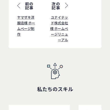
前の
次の
記事
記事
ヤマザキ洋
ユナイテッ
服店様 ホー
ド株式会社
ムぺージ制
様 ホームぺ
作
ージリニュ
ーアル
私たちのスキル