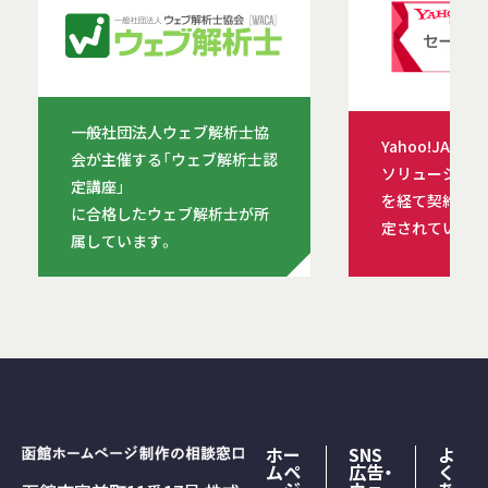
一般社団法人ウェブ解析士協
Yahoo!JAP
会が主催する「ウェブ解析士認
ソリューション
定講座」
を経て契約を締
に合格したウェブ解析士が所
定されています
属しています。
ホー
SNS
よ
ムペ
広告・
く