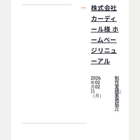
株式会社
カーディ
ール様 ホ
ームぺー
ジリニュ
ーアル
制
2026
作
年02
実
月02
績・
日
事
（月）
例
紹
介