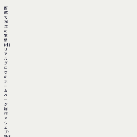
函
館
で
20
年
の
実
績
(株)
リ
ア
ル
グ
ロ
ウ
の
ホ
ー
ム
ペ
ー
ジ
制
作
×
ウ
ェ
ブ・
SNS