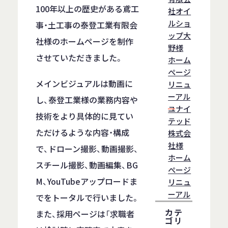
100年以上の歴史がある鳶工
社オイ
ルショ
事・土工事の泰登工業有限会
ップ大
社様のホームページを制作
野様
させていただきました。
ホーム
ぺージ
メインビジュアルは動画に
リニュ
ーアル
し、泰登工業様の業務内容や
ユナイ
技術をより具体的に見てい
テッド
ただけるような内容・構成
株式会
社様
で、ドローン撮影、動画撮影、
ホーム
スチール撮影、動画編集、BG
ぺージ
M、YouTubeアップロードま
リニュ
ーアル
でをトータルで行いました。
カテ
また、採用ページは「求職者
ゴリ