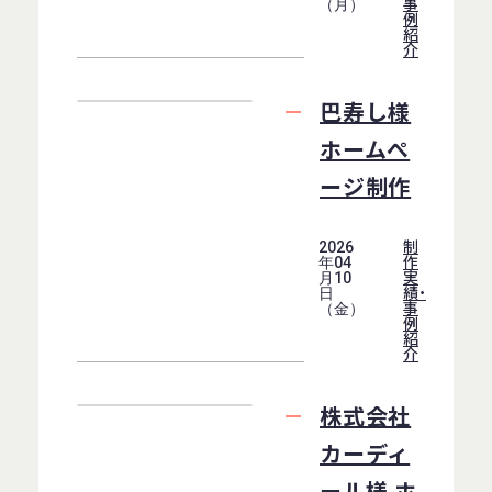
事
（月）
例
紹
介
巴寿し様
ホームぺ
ージ制作
制
2026
作
年04
実
月10
績・
日
事
（金）
例
紹
介
株式会社
カーディ
ール様 ホ