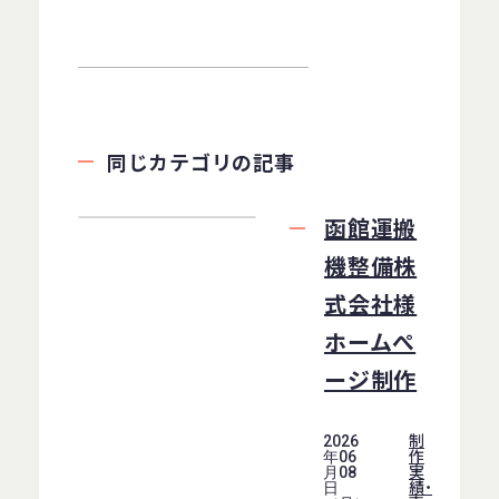
同じカテゴリの記事
函館運搬
機整備株
式会社様
ホームぺ
ージ制作
制
2026
作
年06
実
月08
績・
日