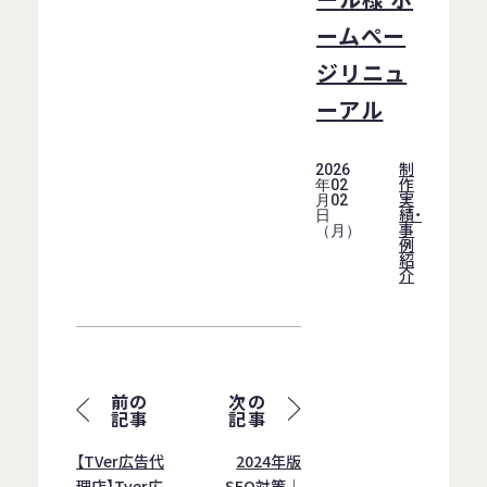
ームぺー
ジリニュ
ーアル
制
2026
作
年02
実
月02
績・
日
事
（月）
例
紹
介
前の
次の
記事
記事
【TVer広告代
2024年版
理店】Tver広
SEO対策｜