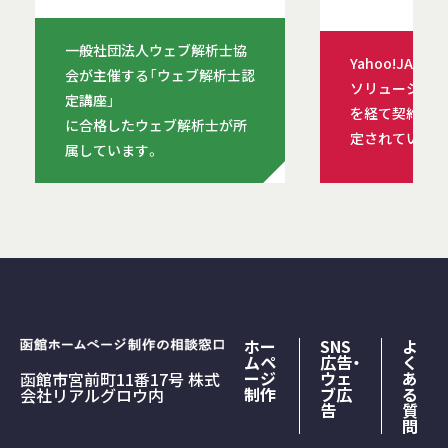
一般社団法人ウェブ解析士協
Yahoo!JAP
会が主催する「ウェブ解析士認
ソリューション
定講座」
を経て契約を締
に合格したウェブ解析士が所
定されています
属しています。
ホー
SNS
よ
ムペ
広告・
く
ージ
ウェ
あ
函館市宮前町11番17号 株式
制作
ブ広
る
会社リアルグロウ内
告
質
問