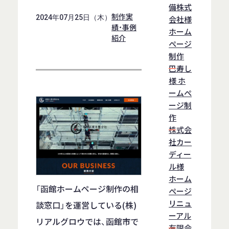
備株式
制作実
2024年07月25日（木）
会社様
績・事例
ホーム
紹介
ぺージ
制作
巴寿し
様 ホ
ームぺ
ージ制
作
株式会
社カー
ディー
ル様
ホーム
「函館ホームページ制作の相
ぺージ
リニュ
談窓口」を運営している(株)
ーアル
リアルグロウでは、函館市で
有限会