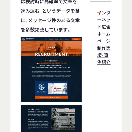
は検討時に高確率で文章を
読み込む」というデータを基
インタ
に、メッセージ性のある文章
ーネッ
ト広告
を多数掲載しています。
ホーム
ぺージ
制作実
績・事
例紹介