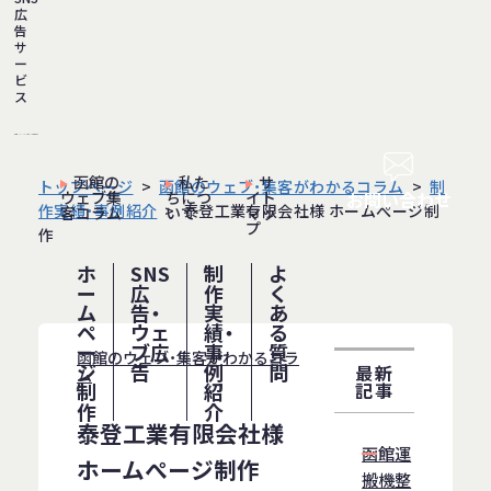
広
告
サ
ー
ビ
ス
函館の
私た
サ
トップページ
函館のウェブ・集客がわかるコラム
制
ウェブ集
ちにつ
イト
お問い合わせ
作実績・事例紹介
泰登工業有限会社様 ホームぺージ制
客コラム
いて
マッ
プ
作
ホ
SNS
制
よ
ー
広
作
く
ム
告・
実
あ
ペ
ウェ
績・
る
ー
ブ広
事
質
函館のウェブ・集客がわかるコラ
ジ
告
例
問
最新
ム
制
紹
記事
作
介
泰登工業有限会社様
函館運
ホームぺージ制作
搬機整