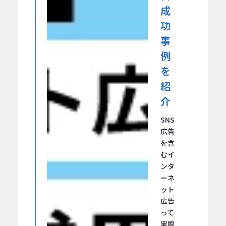
成
功
事
例
を
紹
介
SNS
広告
を含
むイ
ンタ
ーネ
ット
広告
って
実際