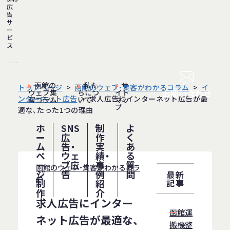
広
告
サ
ー
ビ
ス
函館の
私た
サ
トップページ
函館のウェブ・集客がわかるコラム
イ
ウェブ集
ちにつ
イト
お問い合わせ
ンターネット広告
求人広告にインターネット広告が最
客コラム
いて
マッ
プ
適な、たった1つの理由
ホ
SNS
制
よ
ー
広
作
く
ム
告・
実
あ
ペ
ウェ
績・
る
ー
ブ広
事
質
函館のウェブ・集客がわかるコラ
ジ
告
例
問
最新
ム
制
紹
記事
作
介
求人広告にインター
函館運
ネット広告が最適な、
搬機整