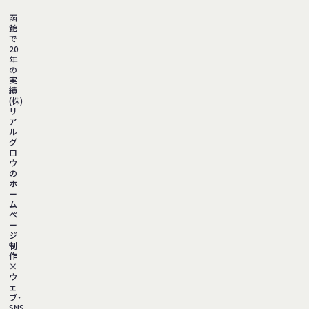
函
館
で
20
年
の
実
績
(株)
リ
ア
ル
グ
ロ
ウ
の
ホ
ー
ム
ペ
ー
ジ
制
作
×
ウ
ェ
ブ・
SNS