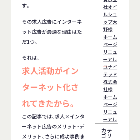
す。
社オイ
ルショ
その求人広告にインターネ
ップ大
野様
ット広告が最適な理由はた
ホーム
だ1つ。
ぺージ
リニュ
それは、
ーアル
ユナイ
求人活動がイン
テッド
株式会
ターネット化さ
社様
ホーム
れてきたから。
ぺージ
リニュ
この記事では、求人×インタ
ーアル
ーネット広告のメリット・デ
カテ
ゴリ
メリット、さらに成功事例ま