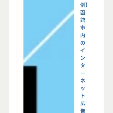
例】
函
館
市
内
の
イ
ン
タ
ー
ネ
ッ
ト
広
告