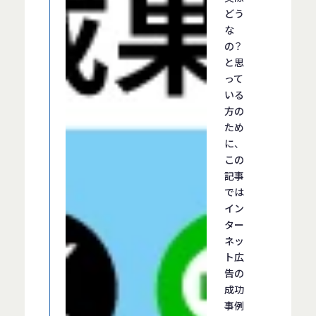
どう
な
の？
と思
って
いる
方の
ため
に、
この
記事
では
イン
ター
ネッ
ト広
告の
成功
事例