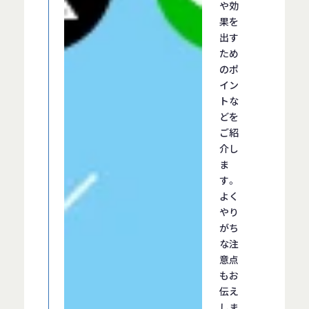
や効
果を
出す
ため
のポ
イン
トな
どを
ご紹
介し
ま
す。
よく
やり
がち
な注
意点
もお
伝え
しま