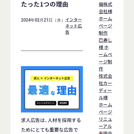
たった1つの理由
備株式
会社様
ホーム
インター
2024年02月21日（水）
ぺージ
ネット広
告
制作
巴寿し
様 ホ
ームぺ
ージ制
作
株式会
社カー
ディー
ル様
ホーム
ぺージ
リニュ
求人広告は、人材を採用する
ーアル
ためにとても重要な広告で
有限会