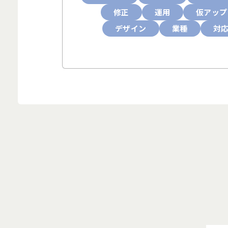
修正
運用
仮アップ
デザイン
業種
対