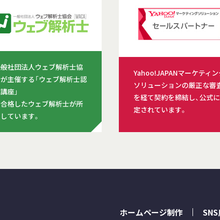
一般社団法人ウェブ解析士協
Yahoo!JAPANマーケティ
会が主催する「ウェブ解析士認
ソリューションの厳正な審
講座」
を経て契約を締結し、公式に
に合格したウェブ解析士が所
定されています。
属しています。
ホームページ制作
SN