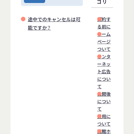
ゴリ
途中でのキャンセルは可
契約す
る前に
能ですか？
ホーム
ページ
ついて
インタ
ーネッ
ト広告
につい
て
公開後
につい
て
費用に
ついて
函館ホ