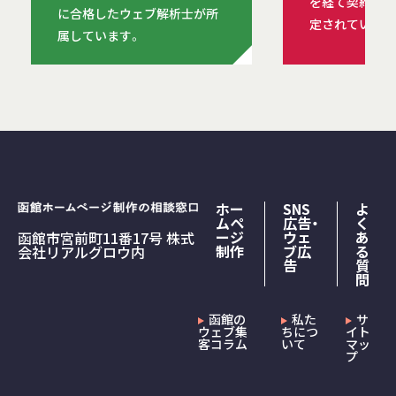
を経て契約を締
に合格したウェブ解析士が所
定されています
属しています。
ホー
SNS
よ
ムペ
広告・
く
ージ
ウェ
あ
函館市宮前町11番17号 株式
制作
ブ広
る
会社リアルグロウ内
告
質
問
函館の
私た
サ
ウェブ集
ちにつ
イト
客コラム
いて
マッ
プ