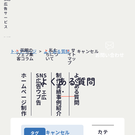
広
告
サ
ー
ビ
ス
函館の
私た
サ
トップページ
よくある質問
キャンセル
ウェブ集
ちにつ
イト
お問い合わせ
客コラム
いて
マッ
プ
ホ
SNS
制
よ
よくある質問
ー
広
作
く
ム
告・
実
あ
ペ
ウェ
績・
る
ー
ブ広
事
質
ジ
告
例
問
制
紹
作
介
カテ
キャンセル
タグ