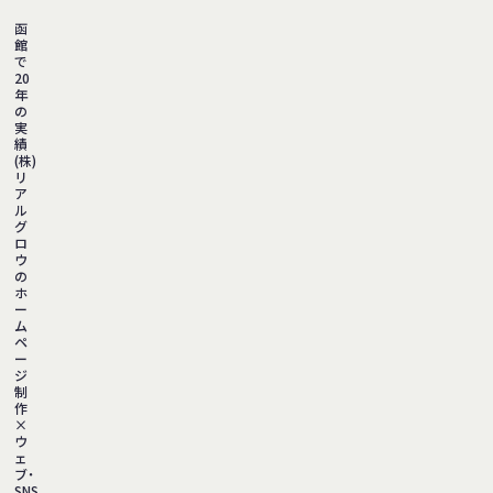
函
館
で
20
年
の
実
績
(株)
リ
ア
ル
グ
ロ
ウ
の
ホ
ー
ム
ペ
ー
ジ
制
作
×
ウ
ェ
ブ・
SNS