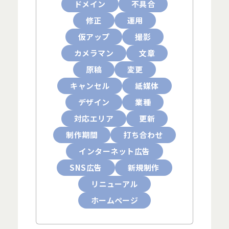
ドメイン
不具合
修正
運用
仮アップ
撮影
カメラマン
文章
原稿
変更
キャンセル
紙媒体
デザイン
業種
対応エリア
更新
制作期間
打ち合わせ
インターネット広告
SNS広告
新規制作
リニューアル
ホームページ